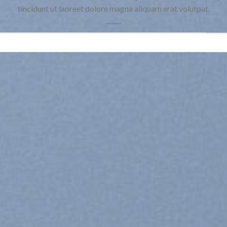
tincidunt ut laoreet dolore magna aliquam erat volutpat.