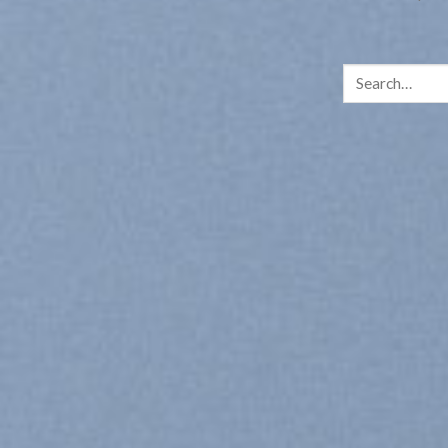
Search
for: