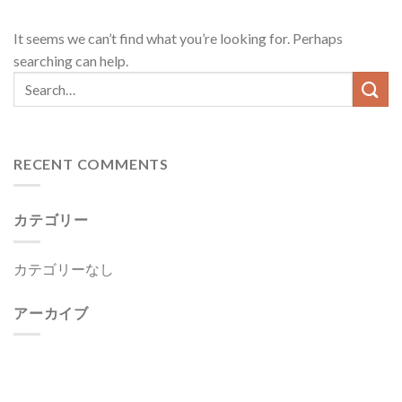
Skip
to
It seems we can’t find what you’re looking for. Perhaps
content
searching can help.
RECENT COMMENTS
カテゴリー
カテゴリーなし
アーカイブ