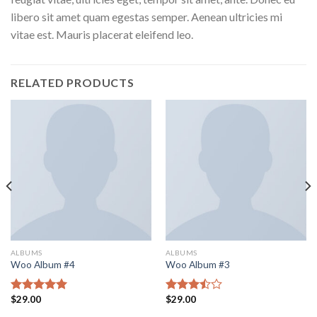
libero sit amet quam egestas semper. Aenean ultricies mi
vitae est. Mauris placerat eleifend leo.
RELATED PRODUCTS
ALBUMS
ALBUMS
Woo Album #4
Woo Album #3
$
29.00
$
29.00
Rated
5.00
Rated
out of 5
3.50
out