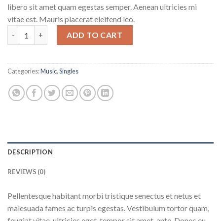
libero sit amet quam egestas semper. Aenean ultricies mi
vitae est. Mauris placerat eleifend leo.
Woo Single #1 quantity
ADD TO CART
Categories:
Music
,
Singles
DESCRIPTION
REVIEWS (0)
Pellentesque habitant morbi tristique senectus et netus et
malesuada fames ac turpis egestas. Vestibulum tortor quam,
feugiat vitae, ultricies eget, tempor sit amet, ante. Donec eu